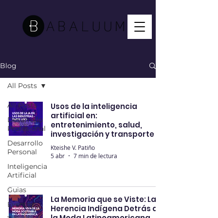
Blog
All Posts
All Posts
Usos de la inteligencia
artificial en:
Desarrollo
entretenimiento, salud,
Profesional
investigación y transporte
Desarrollo
Kteishe V. Patiño
Personal
5 abr
7 min de lectura
Inteligencia
Artificial
Guias
La Memoria que se Viste: La
Eventos
Herencia Indígena Detrás de
la Moda Latinoamericana