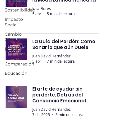
Tecnología
Julia Flores
Sostenibilidad
5 abr
5 min de lectura
Impacto
Social
Cambio
Climático
La Guía del Perdón: Como
Sanar lo que aún Duele
Moda
sostenible
Juan David Hernández
5 abr
7 min de lectura
Comparación
Educación
El arte de ayudar sin
perderte: Detrás del
Cansancio Emocional
Juan David Hernández
7 dic 2025
5 min de lectura