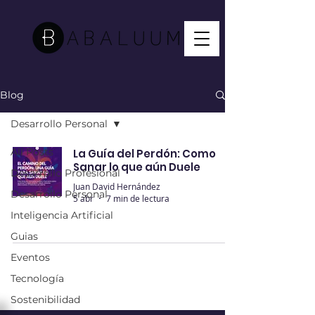
Blog
Desarrollo Personal
All Posts
La Guía del Perdón: Como
Sanar lo que aún Duele
Desarrollo Profesional
Juan David Hernández
Desarrollo Personal
5 abr
7 min de lectura
Inteligencia Artificial
Guias
Eventos
Tecnología
Sostenibilidad