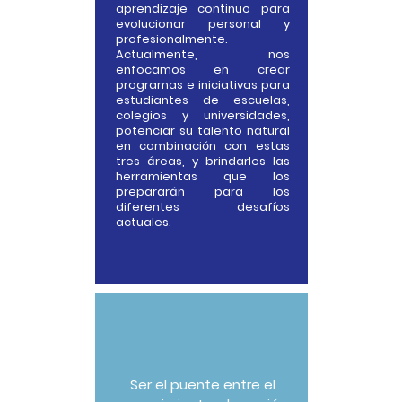
aprendizaje continuo para
evolucionar personal y
profesionalmente.
Actualmente, nos
enfocamos en crear
programas e iniciativas para
estudiantes de escuelas,
colegios y universidades,
potenciar su talento natural
en combinación con estas
tres áreas, y brindarles las
herramientas que los
prepararán para los
diferentes desafíos
actuales.
Ser el puente entre el