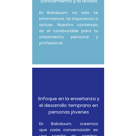
conocimiento y la acción
En Babaluum, no solo te
informamos, te inspiramos a
actuar. Nuestro contenido
es el combustible para tu
crecimiento personal y
profesional.
Enfoque en la enseñanza y
el desarrollo temprano en
personas jóvenes
En Babaluum, creemos
que
cada conversación es
una semilla de cambio.