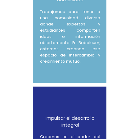
Trabajamos para tener a
una comunidad diversa
donde expertos y
estudiantes comparten
ideas e información
abiertamente. En Babaluum,
estamos creando ese
espacio de intercambio y
crecimiento mutuo.
Impulsar el desarrollo
integral
Creemos en el poder del