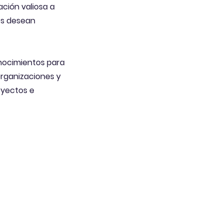
ción valiosa a
es desean
onocimientos para
organizaciones y
oyectos e