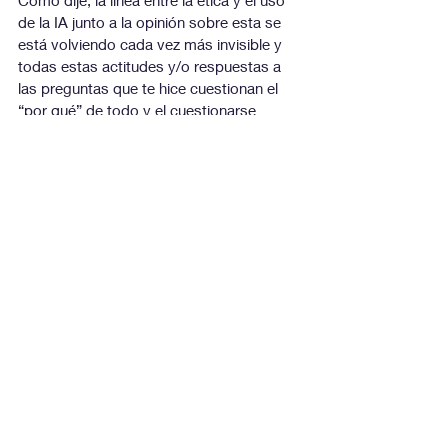
Como dije, la línea entre la ética y el uso 
de la IA junto a la opinión sobre esta se 
está volviendo cada vez más invisible y 
todas estas actitudes y/o respuestas a 
las preguntas que te hice cuestionan el 
“por qué” de todo y el cuestionarse 
siempre hace reflexionar, aunque tal vez 
no lo queramos hacer.
Si te sentiste incomodo, genial porque 
significa que en algún punto alguna de 
mis palabras ha tocado un nervio 
sensible acerca de tu comportamiento; si 
te hice pensar, tómate el tiempo de llegar 
a una conclusión acerca de este artículo y 
si te he hecho enojar y despotricar sobre 
cómo no tengo razón en ninguna de mis 
palabras, recuerda que el enojo solo es 
una respuesta a una verdad que no 
queremos aceptar, pero debemos de 
hacerlo por más incómoda y molesta que 