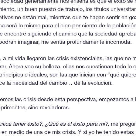
 sociedad generalmente nos enseña es que el éxito se re
iento, un buen puesto de trabajo, los títulos universitar
etivos no están mal, mientras que te hagan sentir en go
ca será lo mismo para el cien por ciento de la población
e encontré siguiendo el camino que la sociedad aproba
podrán imaginar, me sentía profundamente incómoda.
, a mi vida llegaron las crisis existenciales, las que no
orar. Ahora veo su belleza, ellas nos cuestionan todo lo
principios e ideales, son las que inician con “qué quier
ce la necesidad del cambio… de la evolución. 
mos las crisis desde esta perspectiva, empezamos a lid
primentes, sino reveladoras.
ifica tener éxito?, ¿Qué es el éxito para mí?, 
me pregun
, en medio de una de mis crisis. Y si yo he tenido estas