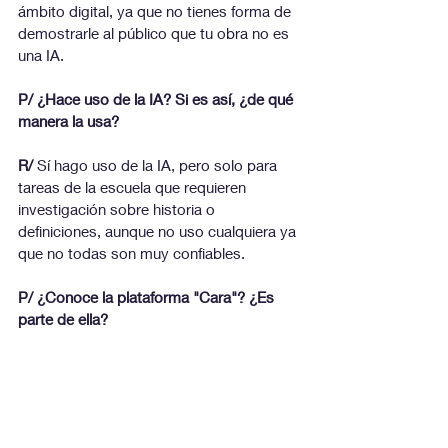
ámbito digital, ya que no tienes forma de 
demostrarle al público que tu obra no es 
una IA.
P/ ¿Hace uso de la IA? Si es así, ¿de qué 
manera la usa?
R/ 
Sí hago uso de la IA, pero solo para 
tareas de la escuela que requieren 
investigación sobre historia o 
definiciones, aunque no uso cualquiera ya 
que no todas son muy confiables.
P/ ¿Conoce la plataforma "Cara"? ¿Es 
parte de ella?
R/ 
He escuchado hablar de la plataforma 
Cara pero no la conozco a fondo.
P/ ¿Sabe sobre la polémica de Meta 