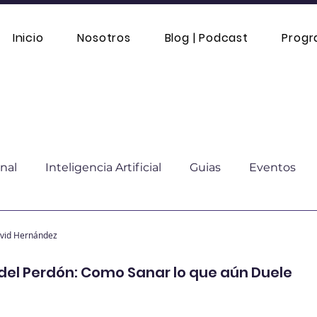
Inicio
Nosotros
Blog | Podcast
Prog
nal
Inteligencia Artificial
Guias
Eventos
mático
Moda sostenible
Comparación
Educ
avid Hernández
del Perdón: Como Sanar lo que aún Duele