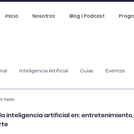
Inicio
Nosotros
Blog | Podcast
Prog
nal
Inteligencia Artificial
Guias
Eventos
mático
Moda sostenible
Comparación
Educ
V. Patiño
la inteligencia artificial en: entretenimiento
rte