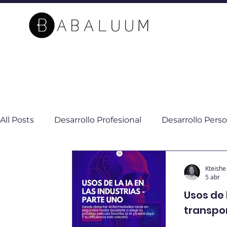
All Posts
Desarrollo Profesional
Desarrollo Perso
Sostenibilidad
Impacto Social
Cambio Cli
Kteishe 
5 abr
Usos de 
transpo